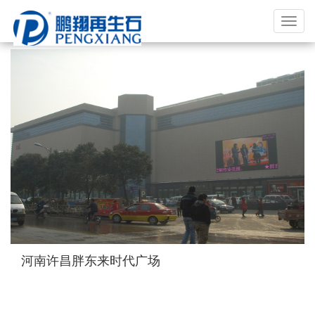
福
建
鹏
翔
实
业
有
限
公
司
河南许昌胖东来时代广场