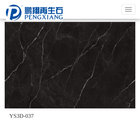
福
建
鹏
翔
实
业
有
限
公
司
YS3D-037