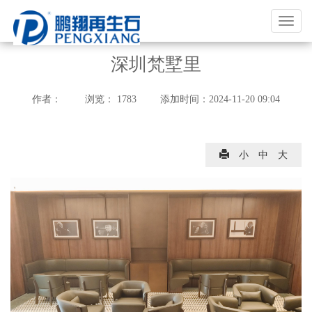
福
建
鹏
深圳梵墅里
翔
实
作者：
浏览：
1783
添加时间：
2024-11-20 09:04
业
有
限
小
中
大
公
司