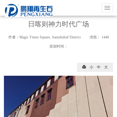
福
建
鹏
日喀则神力时代广场
翔
实
作者：
Magic Times Square, Samzhubzê District
浏览：
1440
业
添加时间：
有
限
公
小
中
大
司